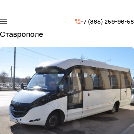
Главная
Автопарк
Автобусы
Iveco Foxbus
+7 (865) 259-96-58
Заказать Iveco Foxbus с водителем в
Ставрополе