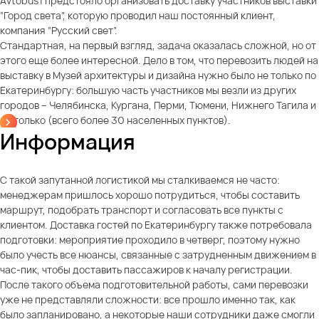
Avtobus1 предстояло организовать доставку участников выставки
“Город света”, которую проводил наш постоянный клиент,
компания “Русский свет”.
Стандартная, на первый взгляд, задача оказалась сложной, но от
этого еще более интересной. Дело в том, что перевозить людей на
выставку в Музей архитектуры и дизайна нужно было не только по
Екатеринбургу: большую часть участников мы везли из других
городов – Челябинска, Кургана, Перми, Тюмени, Нижнего Тагила и
не только (всего более 30 населенных пунктов).
Информация
С такой запутанной логистикой мы сталкиваемся не часто:
менеджерам пришлось хорошо потрудиться, чтобы составить
маршрут, подобрать транспорт и согласовать все пункты с
клиентом. Доставка гостей по Екатеринбургу также потребовала
подготовки: мероприятие проходило в четверг, поэтому нужно
было учесть все нюансы, связанные с затрудненным движением в
час-пик, чтобы доставить пассажиров к началу регистрации.
После такого объема подготовительной работы, сами перевозки
уже не представляли сложности: все прошло именно так, как
было запланировано, а некоторые наши сотрудники даже смогли