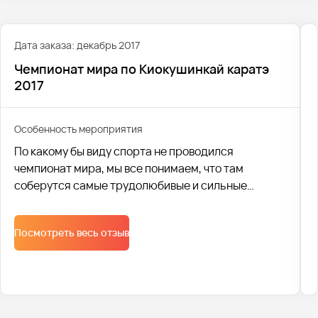
Дата заказа: декабрь 2017
Чемпионат мира по Киокушинкай каратэ
2017
Особенность мероприятия
По какому бы виду спорта не проводился
чемпионат мира, мы все понимаем, что там
соберутся самые трудолюбивые и сильные
спортсмены. Такой вид спорта, как карате,
требует не только физических тренировок, но и
Посмотреть весь отзыв
умственных затрат: понять противника,
выстроить тактику боя, предугадать с какой
стороны будет нападение.