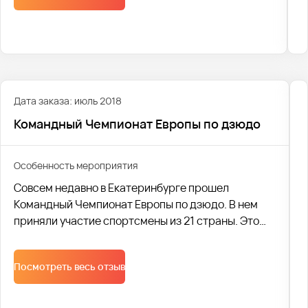
Дата заказа: июль 2018
Командный Чемпионат Европы по дзюдо
Особенность мероприятия
Совсем недавно в Екатеринбурге прошел
Командный Чемпионат Европы по дзюдо. В нем
приняли участие спортсмены из 21 страны. Это
поистине масштабное мероприятие посетили
многочисленные гости и участники.
Посмотреть весь отзыв
Осуществление транспортных перевозок взяла
на себя компания Автобус1.