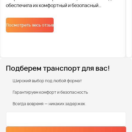
обеспечила их комфортный и безопасный
трансфер. Для перевозки были задействованы
современные автобусы, соответствующие всем
Посмотреть весь отзыв
стандартам безопасности. Каждое транспортное
средство было оснащено удобными сиденьями,
системой кондиционирования и необходимыми
средствами безопасности.
Подберем транспорт для вас!
Широкий выбор под любой формат
Гарантируем комфорт и безопасность
Всегда вовремя — никаких задержек