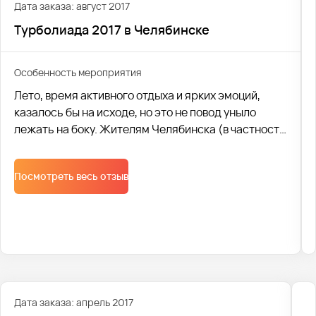
Дата заказа: август 2017
Турболиада 2017 в Челябинске
Особенность мероприятия
Лето, время активного отдыха и ярких эмоций,
казалось бы на исходе, но это не повод уныло
лежать на боку. Жителям Челябинска (в частности
сотрудникам известной сети "Пятерочка") в
последний месяц лета точно не пришлось скучать.
Посмотреть весь отзыв
Ведь 5 августа город наконец посетил
долгожданный (хоть и организованный в городе
всего за неделю подготовки!) отборочный тур
ежегодной Турболиады.
Дата заказа: апрель 2017