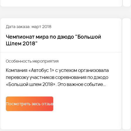
Дата заказа: март 2018
Чемпионат мира по дзюдо "Большой
Шлем 2018"
Особенность мероприятия
Компания «Автобус 1» с успехом организовала
перевозку участников соревнования по дзюдо
«Большой шлем 2018». Это важное событие
привлекло спортсменов со всех уголков региона,
и наша команда обеспечила им комфортный и
Посмотреть весь отзыв
безопасный трансфер.