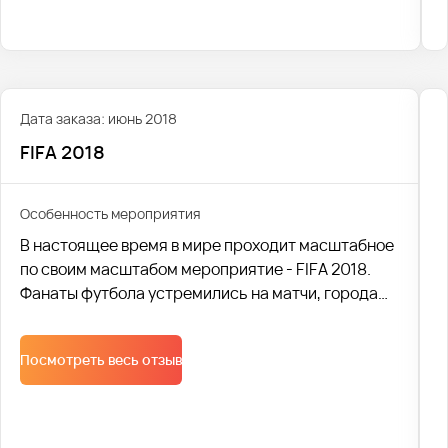
Дата заказа: июнь 2018
FIFA 2018
Особенность мероприятия
В настоящее время в мире проходит масштабное
по своим масштабом мероприятие - FIFA 2018.
Фанаты футбола устремились на матчи, города
заполонили толпы туристов и гостей. В связи с
событием необходима качественная перевозка и
Посмотреть весь отзыв
наличие комфортабельного сервиса.