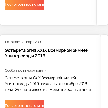
Посмотреть весь отзыв
Дата заказа: март 2019
Эстафета огня XXIX Всемирной зимней
Универсиады 2019
Особенность мероприятия
Эстафета огня XXIX Всемирной зимней
Универсиады 2019 началась в сентябре 2018
года. Эта дата является Международным днем
спорта среди студентов. В течении 164 дней
факелоносцами был пронесен огонь
Посмотреть весь отзыв
Универсиады более, чем по 30 городам России.