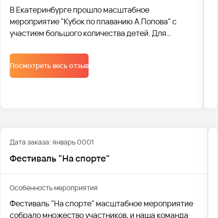
В Екатеринбурге прошло масштабное
мероприятие "Кубок по плаванию А.Попова" с
участием большого количества детей. Для
перевозки всех участников соревнований мы
согласовали все с ГАИ. Согласование и
Посмотреть весь отзыв
подготовка к самому мероприятию заняло две
недели.
Дата заказа: январь 0001
Фестиваль "На спорте"
Особенность мероприятия
Фестиваль "На спорте" масштабное мероприятие
собрало множество участников, и наша команда