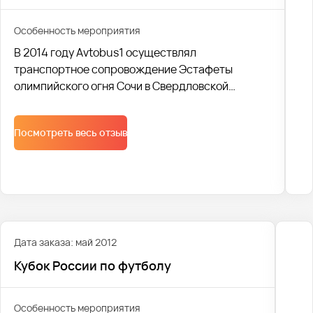
Особенность мероприятия
В 2014 году Avtobus1 осуществлял
транспортное сопровождение Эстафеты
олимпийского огня Сочи в Свердловской
области.
Cо своей задачей мы справились и получили
Посмотреть весь отзыв
одобрение Министра физической культуры,
спорта и молодежной политики Л. А. Рапопорта
и благодарность от президента России В.В.
Путина.
Дата заказа: май 2012
Кубок России по футболу
Особенность мероприятия