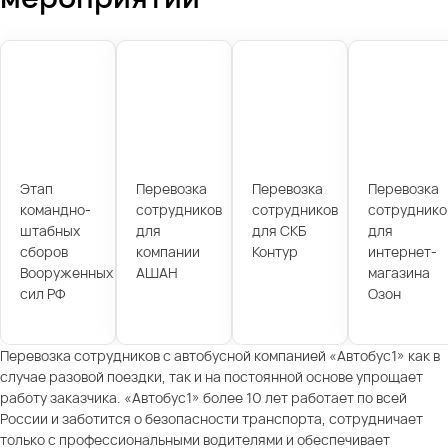
Этап
Перевозка
Перевозка
Перевозка
командно-
сотрудников
сотрудников
сотруднико
штабных
для
для СКБ
для
сборов
компании
Контур
интернет-
Вооруженных
АШАН
магазина
сил РФ
Озон
Перевозка сотрудников с автобусной компанией «Автобус1» как в
случае разовой поездки, так и на постоянной основе упрощает
работу заказчика. «Автобус1» более 10 лет работает по всей
России и заботится о безопасности транспорта, сотрудничает
только с профессиональными водителями и обеспечивает